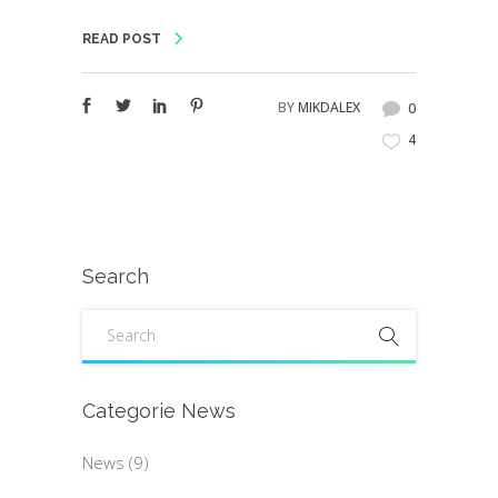
READ POST
BY
MIKDALEX
0
4
Search
Categorie News
Sede Operativa:
News
(9)
Via Rudolf Diesel, 26 (Z.I.)