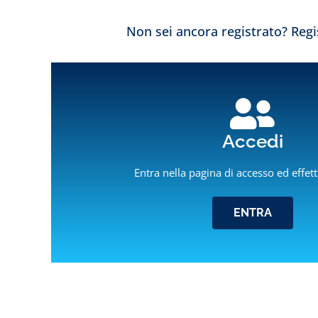
Non sei ancora registrato? Regis
Accedi
Velo
Entra nella pagina di accesso ed effett
Sede Operativa:
T8:
ENTRA
Via Rudolf Diesel, 26 (Z.I.)
Aria
71043 Manfredonia (FG)
Filo
Tel/Fax
(+39) 0884.549471
Profes
Mail
info@delphinitalia.it
I Pr