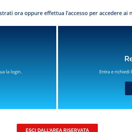
trati ora oppure effettua l’accesso per accedere ai n
Re
cemente Su…
Presenti In Tutto I
ua la login.
Entra e richiedi 
Mondo
 il concetto di igiene
 sanificata intorno a te
sofia Aziendale e Profilo
sionale
ofessionisti ci consigliano
ESCI DALL'AREA RISERVATA