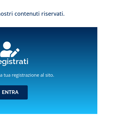
ostri contenuti riservati.
gistrati
l
Resta Connesso
la tua registrazione al sito.
Delphin Italia
ENTRA